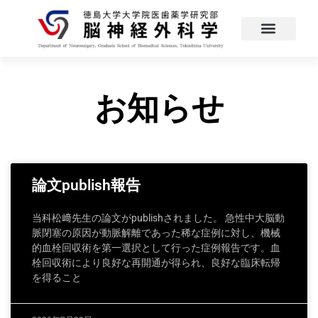
お知らせ
論文publish報告
当科松﨑先生の論文がpublishされました。 急性中大脳動
脈閉塞の原因が動脈解離であった稀な症例に対し、機械
的血栓回収術を第一選択として行った症例報告です。血
栓回収術により良好な再開通が得られ、良好な臨床転帰
を得ること