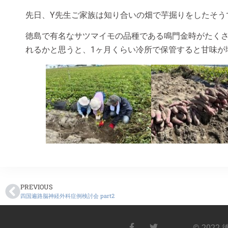
先日、Y先生ご家族は知り合いの畑で芋掘りをしたそう
徳島で有名なサツマイモの品種である鳴門金時がたく
れるかと思うと、1ヶ月くらい冷所で保管すると甘味が
PREVIOUS
四国遍路脳神経外科症例検討会 part2
©︎ 20