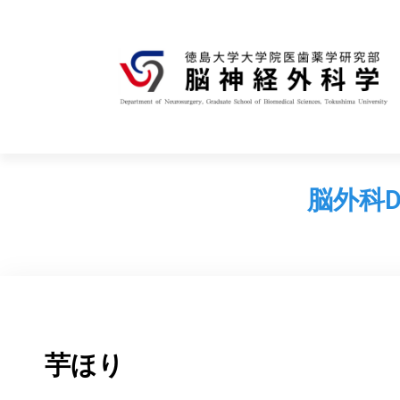
脳外科D
芋ほり